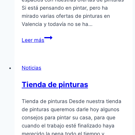
Si está pensando en pintar, pero ha
mirado varias ofertas de pinturas en
Valencia y todavía no se ha…
Ofertas
Leer más
de
pinturas
en
Noticias
Valencia,
no
Tienda de pinturas
pierdas
esta
Tienda de pinturas Desde nuestra tienda
oportunidad
de pinturas queremos darle hoy algunos
consejos para pintar su casa, para que
cuando el trabajo esté finalizado haya
merecido la pena todo el tiempo y