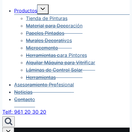
Alternar
Productos
menú
hijo
Tienda de Pinturas
Material para Decoración
Papeles Pintados
Murales Decorativos
Microcemento
Herramientas para Pintores
Alquilar Máquina para Vitrificar
Láminas de Control Solar
Herramientas
Asesoramiento Profesional
Noticias
Contacto
Telf: 961 20 30 20