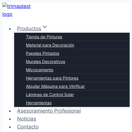
Saltar
al
contenido
Productos
Tienda de Pinturas
Material para Decoración
Papeles Pintados
Murales Decorativos
Microcemento
Herramientas para Pintores
Alquilar Máquina para Vitrificar
Láminas de Control Solar
Herramientas
Asesoramiento Profesional
Noticias
Contacto