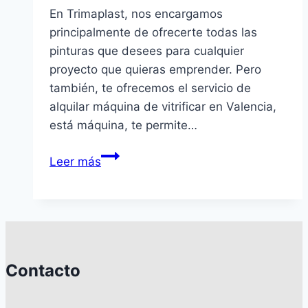
En Trimaplast, nos encargamos
principalmente de ofrecerte todas las
pinturas que desees para cualquier
proyecto que quieras emprender. Pero
también, te ofrecemos el servicio de
alquilar máquina de vitrificar en Valencia,
está máquina, te permite…
Alquilar
Leer más
máquina
de
vitrificar
en
Valencia
a
Contacto
su
disposición