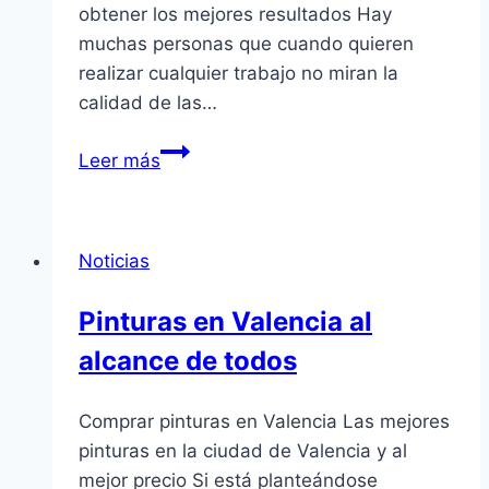
obtener los mejores resultados Hay
muchas personas que cuando quieren
realizar cualquier trabajo no miran la
calidad de las…
La
Leer más
calidad
de
las
Noticias
herramientas
para
Pinturas en Valencia al
pintores
alcance de todos
en
Valencia
Comprar pinturas en Valencia Las mejores
pinturas en la ciudad de Valencia y al
mejor precio Si está planteándose