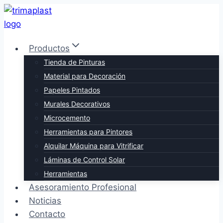
Saltar
al
contenido
Productos
Tienda de Pinturas
Material para Decoración
Papeles Pintados
Murales Decorativos
Microcemento
Herramientas para Pintores
Alquilar Máquina para Vitrificar
Láminas de Control Solar
Herramientas
Asesoramiento Profesional
Noticias
Contacto