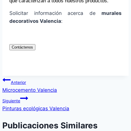
que caracterizan a todos nuestros productos.
Solicitar información acerca de
murales
decorativos Valencia
:
Contáctenos
Navegación
Anterior
Microcemento Valencia
de
Siguiente
entradas
Pinturas ecológicas Valencia
Publicaciones Similares