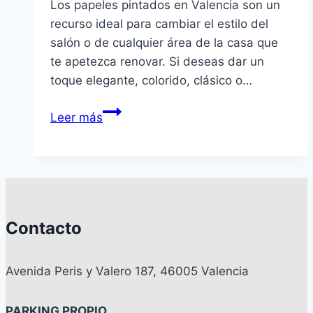
Los papeles pintados en Valencia son un
recurso ideal para cambiar el estilo del
salón o de cualquier área de la casa que
te apetezca renovar. Si deseas dar un
toque elegante, colorido, clásico o…
Papeles
Leer más
pintados
en
Valencia
ideal
para
un
Contacto
cambio
Avenida Peris y Valero 187, 46005 Valencia
PARKING PROPIO