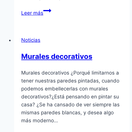
La
Leer más
importancia
de
los
Noticias
descalcificadores
de
Murales decorativos
agua
en
Murales decorativos ¿Porqué limitarnos a
Valencia
tener nuestras paredes pintadas, cuando
podemos embellecerlas con murales
decorativos?¿Está pensando en pintar su
casa? ¿Se ha cansado de ver siempre las
mismas paredes blancas, y desea algo
más moderno…