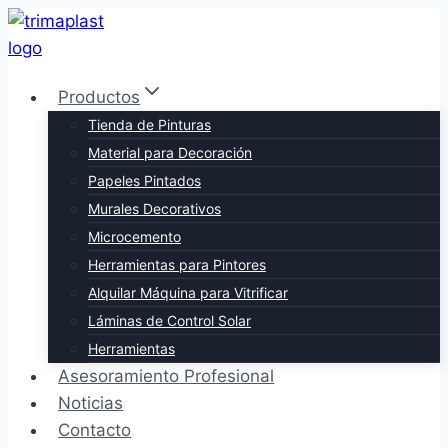
Saltar
al
contenido
Productos
Tienda de Pinturas
Material para Decoración
Papeles Pintados
Murales Decorativos
Microcemento
Herramientas para Pintores
Alquilar Máquina para Vitrificar
Láminas de Control Solar
Herramientas
Asesoramiento Profesional
Noticias
Contacto