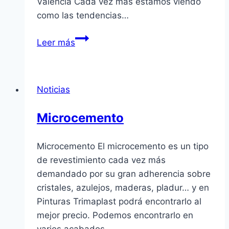
Valencia Cada vez más estamos viendo
como las tendencias…
Murales
Leer más
decorativos
en
Valencia
Noticias
para
paredes
Microcemento
interiores
Microcemento El microcemento es un tipo
de revestimiento cada vez más
demandado por su gran adherencia sobre
cristales, azulejos, maderas, pladur… y en
Pinturas Trimaplast podrá encontrarlo al
mejor precio. Podemos encontrarlo en