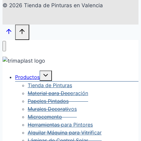
© 2026 Tienda de Pinturas en Valencia
Alternar
Productos
menú
hijo
Tienda de Pinturas
Material para Decoración
Papeles Pintados
Murales Decorativos
Microcemento
Herramientas para Pintores
Alquilar Máquina para Vitrificar
Láminas de Control Solar